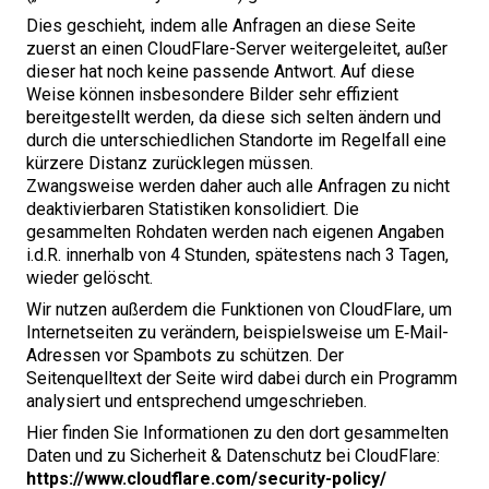
Dies geschieht, indem alle Anfragen an diese Seite
zuerst an einen CloudFlare-Server weitergeleitet, außer
dieser hat noch keine passende Antwort. Auf diese
Weise können insbesondere Bilder sehr effizient
bereitgestellt werden, da diese sich selten ändern und
durch die unterschiedlichen Standorte im Regelfall eine
kürzere Distanz zurücklegen müssen.
Zwangsweise werden daher auch alle Anfragen zu nicht
deaktivierbaren Statistiken konsolidiert. Die
gesammelten Rohdaten werden nach eigenen Angaben
i.d.R. innerhalb von
4
Stunden, spätestens nach
3
Tagen,
wieder gelöscht.
Wir nutzen außerdem die Funktionen von CloudFlare, um
Internetseiten zu verändern, beispielsweise um E‑Mail-
Adressen vor Spambots zu schützen. Der
Seitenquelltext der Seite wird dabei durch ein Programm
analysiert und entsprechend umgeschrieben.
Hier finden Sie Informationen zu den dort gesammelten
Daten und zu Sicherheit
&
Datenschutz bei CloudFlare:
https://​www​.cloud​flare​.com/​s​e​c​u​r​i​t​y​-​p​o​licy/